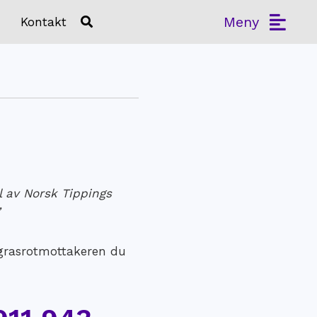
Meny
Kontakt
 av Norsk Tippings
”
n grasrotmottakeren du