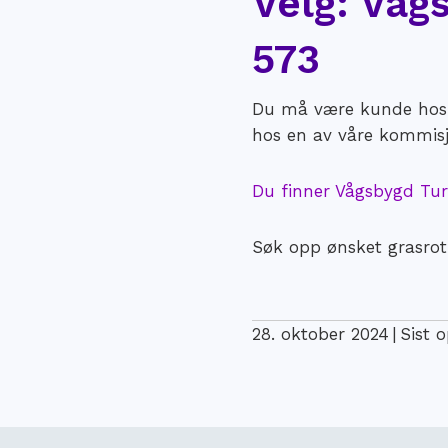
Velg: Vågs
573
Du må være kunde hos N
hos en av våre kommisjo
Du finner Vågsbygd Tur
Søk opp ønsket grasrotm
28. oktober 2024
|
Sist 