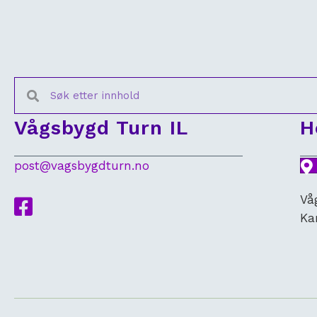
Vågsbygd Turn IL
H
post@vagsbygdturn.no
Vå
Lenke til Facebook
Ka